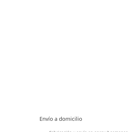
Contraseña
Mantenerme conectado
¿Has olvidado tu contraseñ
Envío a domicilio